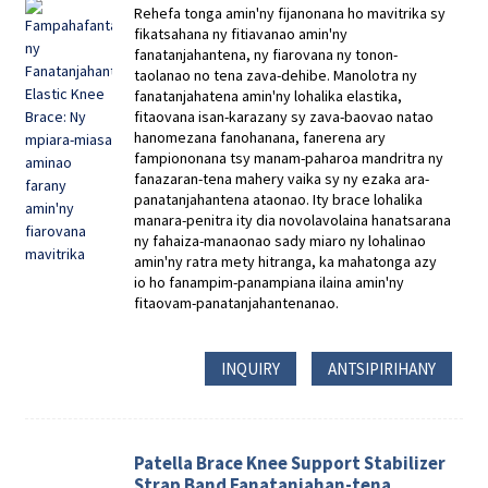
Rehefa tonga amin'ny fijanonana ho mavitrika sy
fikatsahana ny fitiavanao amin'ny
fanatanjahantena, ny fiarovana ny tonon-
taolanao no tena zava-dehibe. Manolotra ny
fanatanjahatena amin'ny lohalika elastika,
fitaovana isan-karazany sy zava-baovao natao
hanomezana fanohanana, fanerena ary
fampiononana tsy manam-paharoa mandritra ny
fanazaran-tena mahery vaika sy ny ezaka ara-
panatanjahantena ataonao. Ity brace lohalika
manara-penitra ity dia novolavolaina hanatsarana
ny fahaiza-manaonao sady miaro ny lohalinao
amin'ny ratra mety hitranga, ka mahatonga azy
io ho fanampim-panampiana ilaina amin'ny
fitaovam-panatanjahantenanao.
INQUIRY
ANTSIPIRIHANY
Patella Brace Knee Support Stabilizer
Strap Band Fanatanjahan-tena