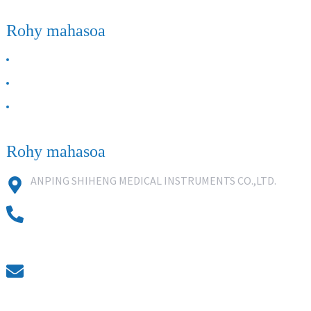
Rohy mahasoa
MOMBA ANAY
Mifandraisa aminay
FAQ
Rohy mahasoa
ANPING SHIHENG MEDICAL INSTRUMENTS CO.,LTD.
0086 18631859818
0086 18617909888
0318-7590988
kevin@shiheng-medical.com