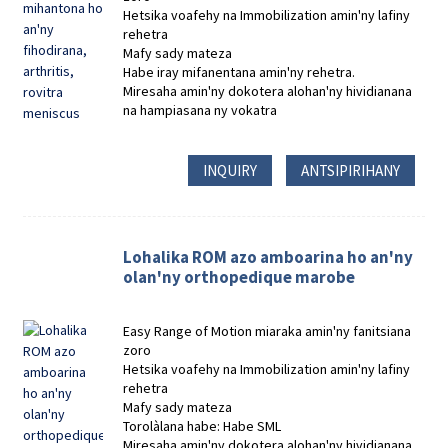
Hetsika voafehy na Immobilization amin'ny lafiny
rehetra
Mafy sady mateza
Habe iray mifanentana amin'ny rehetra.
Miresaha amin'ny dokotera alohan'ny hividianana
na hampiasana ny vokatra
INQUIRY
ANTSIPIRIHANY
Lohalika ROM azo amboarina ho an'ny
olan'ny orthopedique marobe
Easy Range of Motion miaraka amin'ny fanitsiana
zoro
Hetsika voafehy na Immobilization amin'ny lafiny
rehetra
Mafy sady mateza
Torolàlana habe: Habe SML
Miresaha amin'ny dokotera alohan'ny hividianana