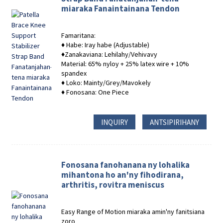
miaraka Fanaintainana Tendon
Famaritana:
♦ Habe: Iray habe (Adjustable)
♦Zanakaviana: Lehilahy/Vehivavy
Material: 65% nyloy + 25% latex wire + 10%
spandex
♦ Loko: Mainty/Grey/Mavokely
♦ Fonosana: One Piece
INQUIRY
ANTSIPIRIHANY
Fonosana fanohanana ny lohalika
mihantona ho an'ny fihodirana,
arthritis, rovitra meniscus
Easy Range of Motion miaraka amin'ny fanitsiana
zoro