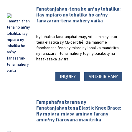
Fanatanjahan-tena ho an'ny lohalika:
ilay mpiaro ny lohalika ho an'ny
fanazaran-tena mahery vaika
Ny lohalika fanatanjahatenay, vita amin'ny akora
tena elastika sy CE-certifié, dia manome
fanohanana feno sy miaro ny lohalika mandritra
ny fanazaran-tena mahery toy ny basikety na
hazakazaka lavitra.
INQUIRY
ANTSIPIRIHANY
Fampahafantarana ny
Fanatanjahantena Elastic Knee Brace:
Ny mpiara-miasa aminao farany
amin'ny fiarovana mavitrika