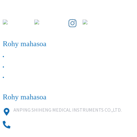
Faritra Fampandrosoana Paihuai, Fivondronan'i Anping, Faritanin'i
Hebei.
Rohy mahasoa
MOMBA ANAY
Mifandraisa aminay
FAQ
Rohy mahasoa
ANPING SHIHENG MEDICAL INSTRUMENTS CO.,LTD.
0086 18631859818
0086 18617909888
0318-7590988