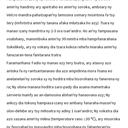
amin'ny handriny ary apetraho eo amin'ny soroka, amboary ny
Velcro mandra-pahatsapan'ny lamosina somary misintona fa tsy
tery (mifototra amin'ny tanana afaka milatsaka ho azy). Tsara ny
manao izany mandritra ny 2-3 ora isan'andro. Ho an'ny fampiasana
voalohany, manomboka amin'ny 30 minitra mba hampifanarahana
tsikelikely, ary ny vokany dia tsara kokoa rehefa miaraka amin'ny
fanazaran-tena fanitarana tratra.
Fanamarihana: Fadio ny manao azy tery loatra, ary ataovy azo
antoka fa ny rantsantananao dia azo ampidirina mora foana eo
anelanelan'ny soroka sy ny hoditra mba hisorohana ny fanerena ny
ra; Ny olona manana hoditra saro-pady dia asaina mametraka
servieta manify ao an-damosina alohan'ny hanaovana azy; Ny
ankizy dia tokony hampiasa izany eo ambany fanaraha-mason'ny
olon-dehibe ary tsy mihoatra ny adiny 1 isan'andro; Ny vokatra dia
azo sasana amin'ny milina (temperature rano ≤30 ℃), ary misoroka
ny fiposahan'ny masoandro mba hisorohana ny fahanteran'ny