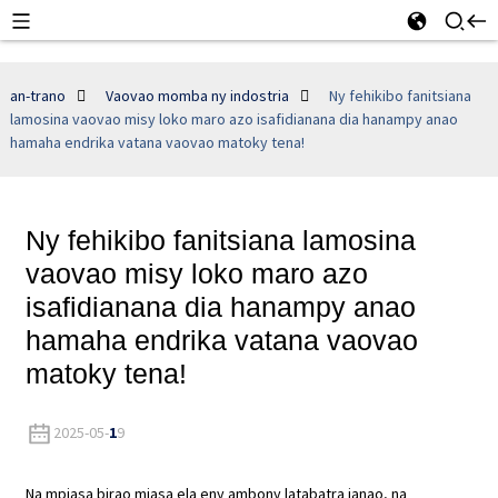
an-trano
Vaovao momba ny indostria
Ny fehikibo fanitsiana
lamosina vaovao misy loko maro azo isafidianana dia hanampy anao
hamaha endrika vatana vaovao matoky tena!
Ny fehikibo fanitsiana lamosina
vaovao misy loko maro azo
isafidianana dia hanampy anao
hamaha endrika vatana vaovao
matoky tena!
2025-05-
1
9
Na mpiasa birao miasa ela eny ambony latabatra ianao, na