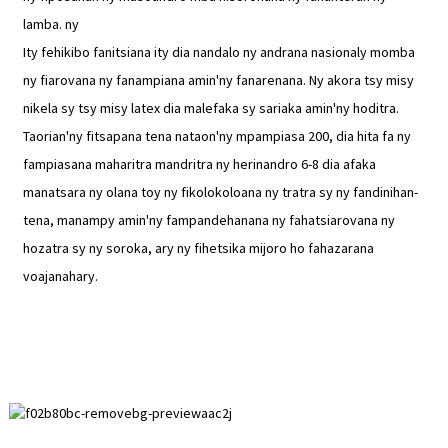
lamba. ny
Ity fehikibo fanitsiana ity dia nandalo ny andrana nasionaly momba
ny fiarovana ny fanampiana amin'ny fanarenana. Ny akora tsy misy
nikela sy tsy misy latex dia malefaka sy sariaka amin'ny hoditra.
Taorian'ny fitsapana tena nataon'ny mpampiasa 200, dia hita fa ny
fampiasana maharitra mandritra ny herinandro 6-8 dia afaka
manatsara ny olana toy ny fikolokoloana ny tratra sy ny fandinihan-
tena, manampy amin'ny fampandehanana ny fahatsiarovana ny
hozatra sy ny soroka, ary ny fihetsika mijoro ho fahazarana
voajanahary.