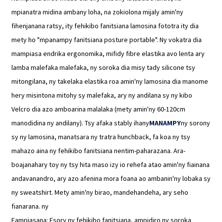
mpianatra midina ambany loha, na zokiolona mijaly amin'ny
fihenjanana ratsy, ity fehikibo fanitsiana lamosina fototra ity dia
mety ho "mpanampy fanitsiana posture portable". Ny vokatra dia
mampiasa endrika ergonomika, mifidy fibre elastika avo lenta ary
lamba malefaka malefaka, ny soroka dia misy tady silicone tsy
mitongilana, ny takelaka elastika roa amin'ny lamosina dia manome
hery misintona mitohy sy malefaka, ary ny andilana sy ny kibo
Velcro dia azo amboarina malalaka (mety amin'ny 60-120cm
manodidina ny andilany). Tsy afaka stably ihany
MANAMPY
ny sorony
sy ny lamosina, manatsara ny tratra hunchback, fa koa ny tsy
mahazo aina ny fehikibo fanitsiana nentim-paharazana. Ara-
boajanahary toy ny tsy hita maso izy io rehefa atao amin'ny fiainana
andavanandro, ary azo afenina mora foana ao ambanin'ny lobaka sy
ny sweatshirt. Mety amin'ny birao, mandehandeha, ary seho
fianarana. ny
Fampiasana: Esory ny fehikibo fanitsiana, ampidiro ny soroka